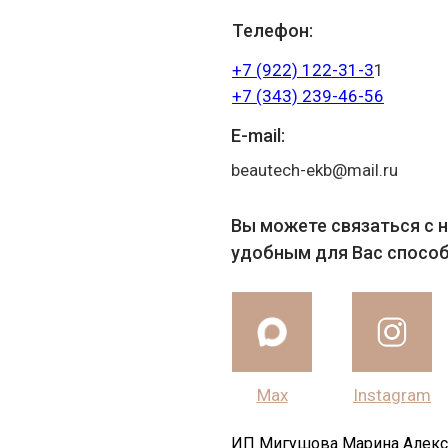
Телефон:
+7 (922) 122-31-3
1
+7 (343) 239-46-56
E-mail:
beautech-ekb@mail.ru
Вы можете связаться с
удобным для Вас спосо
Max
Instagram
ИП Мигушова Марина Алекс