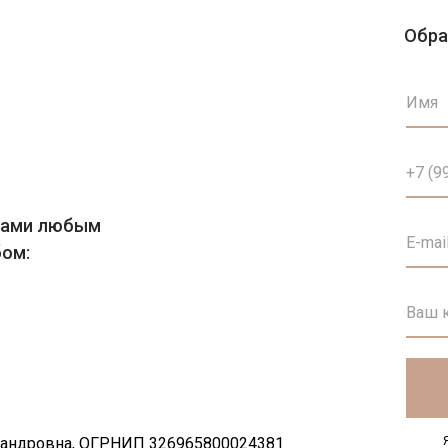
Обра
 нами любым
бом:
андровна, ОГРНИП 326965800024381