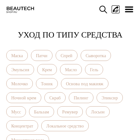
УХОД ПО ТИПУ СРЕДСТВА
Мен
Маска
Патчи
Спрей
Сыворотка
Эмульсия
Крем
Масло
Гель
Молочко
Тоник
Основа под макияж
Ночной крем
Скраб
Пилинг
Эликсир
Мусс
Бальзам
Ремувер
Лосьон
Концентрат
Локальное средство
Мицелярная вода