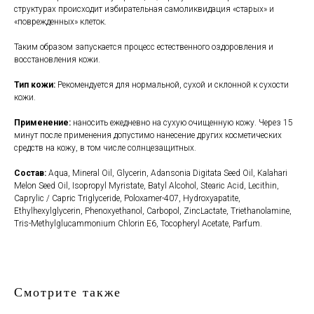
структурах происходит избирательная самоликвидация «старых» и
«поврежденных» клеток.
Таким образом запускается процесс естественного оздоровления и
восстановления кожи.
Тип кожи:
Рекомендуется для нормальной, сухой и склонной к сухости
кожи.
Применение:
наносить ежедневно на сухую очищенную кожу. Через 15
минут после применения допустимо нанесение других косметических
средств на кожу, в том числе солнцезащитных.
Состав:
Aqua, Mineral Oil, Glycerin, Adansonia Digitata Seed Oil, Kalahari
Melon Seed Oil, Isopropyl Myristate, Batyl Alcohol, Stearic Acid, Lecithin,
Caprylic / Capric Triglyceride, Poloxamer-407, Hydroxyapatite,
Ethylhexylglycerin, Phenoxyethanol, Carbopol, ZincLactate, Triethanolamine,
Tris-Methylglucammonium Chlorin E6, Tocopheryl Acetate, Parfum.
Смотрите также