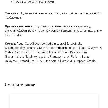
повышает эластичность кожи.
Тип кожи:
Подходит для всех типов кожи, в том числе чувствительной и
проблемной.
Применение:
наносить утром и/или вечером на влажную кожу,
включая область вокруг глаз, круговыми движениями, затем тщательно
смыть водой.
Состав:
Aqua, Coco-Glucoside, Sodium Lauroyl Sarcosinate,
Cocamidopropyl Betaine, Glycerin, Aloe Barbadensis Leaf Extract, Glycyrrhiza
Glabra Root Extract, Fomitopsis Officinalis Extract, Dipotassium
Glycyrrhizinate, Ethylhexylglycerin, Phenoxyethanol, Parfum, Benzyl
Salicylate, Tetrasodium EDTA, Citric Acid, Chlorophyllin Copper Complex.
Смотрите также