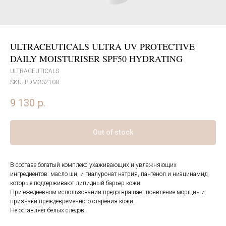
ULTRACEUTICALS ULTRA UV PROTECTIVE
DAILY MOISTURISER SPF50 HYDRATING
ULTRACEUTICALS
SKU:
PDM332100
9 130
р.
Out of stock
В составе богатый комплекс ухаживающих и увлажняющих
ингредиентов: масло ши, и гиалуронат натрия, пантенол и ниацинамид,
которые поддерживают липидный барьер кожи.
При ежедневном использовании предотвращает появление морщин и
признаки преждевременного старения кожи.
Не оставляет белых следов.