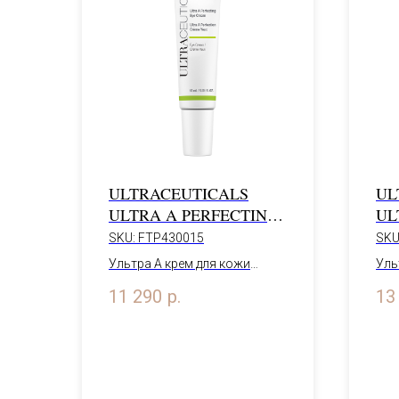
ULTRACEUTICALS
UL
ULTRA A PERFECTING
UL
EYE CREAM
CO
SKU:
FTP430015
SKU
NI
Ультра А крем для кожи
Уль
вокруг глаз "Совершенство
ноч
11 290
р.
13
кожи"
15 мл