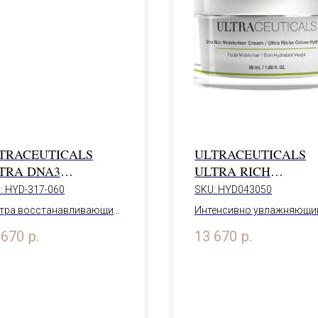
TRACEUTICALS
ULTRACEUTICALS
TRA DNA3
ULTRA RICH
MPLEX RECOVERY
MOISTURISER CRE
:
HYD-317-060
SKU:
HYD043050
GHT CREAM
тра восстанавливающий
Интенсивно увлажняющи
ной крем, 60 мл
крем 50 мл
 670
р.
13 670
р.