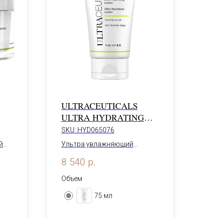
ULTRACEUTICALS
ULTRA HYDRATING
AM
LOTION
SKU:
HYD065076
й
Ультра увлажняющий
лосьон
75 мл
8 540
р.
Объем
75 мл