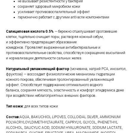
не вызывает резистентности у бактерий
сохраняет здоровый микробиом кожи
усиливает противовоспалительный эффект
гармонично работает с другими anti-acne компонентами
Салициловая кислота 0.5%
— бережно отшелушивает ороговевшие
клетки, тщательно очищает поры, растворяя кожный себум,
и эффективно предотвращает образование
комедонов. Проявляет выраженные антибактериальные и
противовоспалительные свойства, способствуя сокращению высыпаний
и нормализации деятельности сальных желез.
Натуральный увлажняющий фактор
(мочевина, натрий PCA, инозитол,
фруктоза) — воссоздает физиологические механизмы гидратации
кожного покрова, обеспечивая пролонгированный увлажняющий
эффект. Способствует поддержанию оптимального водного
баланса, сохраняя мягкость, эластичность и комфорт эпидермиса даже
при воздействии неблагоприятных внешних факторов.
Тип кожи:
для всех типов кожи
Состав:
AQUA, BAKUCHIOL LIPOVES, COLLOIDAL SILVER, AMMONIUM
POLYACRYLOYLDIMETHYLTAURATE, CAPRYLYL GLYCOL, PHENETHYL
ALCOHOL, SALICYLIC ACID, SODIUM HYALURONATE, SODIUM LACTATE,
SODIUM PCA, GLYCINE, FRUCTOSE, UREA, NIACINAMIDE, INOSITOL,