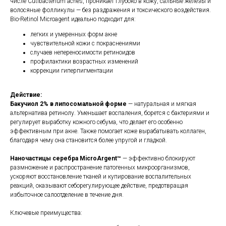
числе Cutibacterium acnes, проникает глубоко в кожу, сальные железы и
волосяные фолликулы — без раздражения и токсического воздействия.
Bio-Retinol Microagent идеально подходит для:
легких и умеренных форм акне
чувствительной кожи с покраснениями
случаев непереносимости ретиноидов
профилактики возрастных изменений
коррекции гиперпигментации
Действие:
Бакучиол 2% в липосомальной форме
— натуральная и мягкая
альтернатива ретинолу. Уменьшает воспаления, борется с бактериями и
регулирует выработку кожного себума, что делает его особенно
эффективным при акне. Также помогает коже вырабатывать коллаген,
благодаря чему она становится более упругой и гладкой.
Наночастицы серебра MicroArgent™
— эффективно блокируют
размножение и распространение патогенных микроорганизмов,
ускоряют восстановление тканей и купирование воспалительных
реакций, оказывают себорегулирующее действие, предотвращая
избыточное салоотделение в течение дня.
Ключевые преимущества: