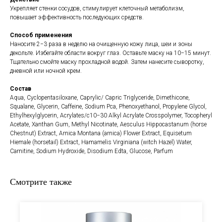
Укрепляет стенки сосудов, стимулирует клеточный метаболизм,
повышает эффективность последующих средств.
Способ применения
Наносите 2−3 раза в неделю на очищенную кожу лица, шеи и зоны
декольте. Избегайте области вокруг глаз. Оставьте маску на 10−15 минут.
Тщательно смойте маску прохладной водой. Затем нанесите сыворотку,
дневной или ночной крем.
Состав
Aqua, Cyclopentasiloxane, Caprylic/ Capric Triglyceride, Dimethicone,
Squalane, Glycerin, Caffeine, Sodium Pca, Phenoxyethanol, Propylene Glycol,
Ethylhexylglycerin, Acrylates/c10−30 Alkyl Acrylate Crosspolymer, Tocopheryl
Acetate, Xanthan Gum, Methyl Nicotinate, Aesculus Hippocastanum (horse
Chestnut) Extract, Arnica Montana (arnica) Flower Extract, Equisetum
Hiemale (horsetail) Extract, Hamamelis Virginiana (witch Hazel) Water,
Carnitine, Sodium Hydroxide, Disodium Edta, Glucose, Parfum
Смотрите также