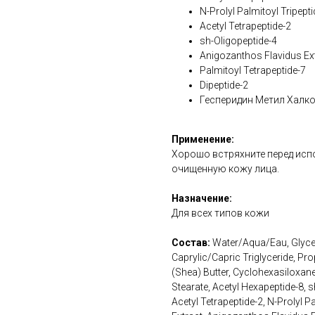
N-Prolyl Palmitoyl Tripept
Acetyl Tetrapeptide-2
sh-Oligopeptide-4
Anigozanthos Flavidus Ex
Palmitoyl Tetrapeptide-7
Dipeptide-2
Гесперидин Метил Халк
Применение:
Хорошо встряхните перед исп
очищенную кожу лица.
Назначение:
Для всех типов кожи
Состав:
Water/Aqua/Eau, Glyceri
Caprylic/Capric Triglyceride, P
(Shea) Butter, Cyclohexasiloxane
Stearate, Acetyl Hexapeptide-8, s
Acetyl Tetrapeptide-2, N-Prolyl 