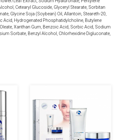
Flower/Leaf Extract, Sodium Hyaluronate, Pentylene
 Alcohol, Cetearyl Glucoside, Glyceryl Stearate, Sorbitan
ate, Glycine Soja (Soybean) Oil, Allantoin, Steareth-20,
ic Acid, Hydrogenated Phosphatidylcholine, Butylene
Oleate, Xanthan Gum, Benzoic Acid, Sorbic Acid, Sodium
sium Sorbate, Benzyl Alcohol, Chlorhexidine Digluconate,