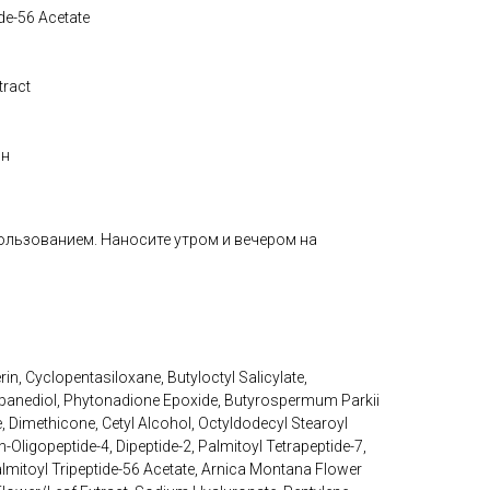
ide-56 Acetate
tract
он
ользованием. Наносите утром и вечером на
n, Cyclopentasiloxane, Butyloctyl Salicylate,
ropanediol, Phytonadione Epoxide, Butyrospermum Parkii
, Dimethicone, Cetyl Alcohol, Octyldodecyl Stearoyl
h-Oligopeptide-4, Dipeptide-2, Palmitoyl Tetrapeptide-7,
Palmitoyl Tripeptide-56 Acetate, Arnica Montana Flower