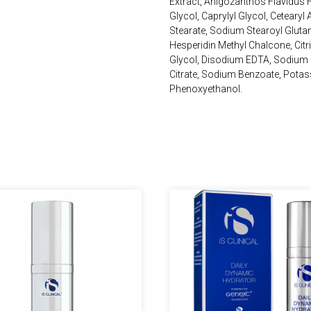
Extract, Anigozanthos Flavidus 
Glycol, Caprylyl Glycol, Cetearyl
Stearate, Sodium Stearoyl Glutam
Hesperidin Methyl Chalcone, Citr
Glycol, Disodium EDTA, Sodium 
Citrate, Sodium Benzoate, Potas
Phenoxyethanol.