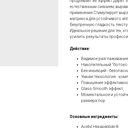
продлевает их эффект Дарит э
естественным сиянием, выравн
применения Стимулирует выр
матрикса для устойчивого ant
безупречную гладкость тексту
Идеальное решение для тех, кт
усилить результаты професси
Действие:
Видимое разглаживание 
Накопительный "ботокс
Без инъекций - безопас
Умная технология - ком
Повышение эффективнос
Glass-Smooth эффект,
Моментальное и устойч
размера пор
Основные ингредиенты:
Acetyl Hexapeptide-8