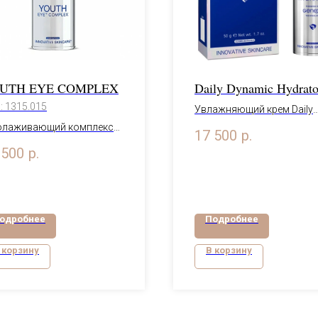
UTH EYE COMPLEX
Daily Dynamic Hydrato
:
1315.015
Увлажняющий крем Daily
Dynamic с витамином С, 5
лаживающий комплекс
17 500
р.
 глубокого увлажнения
 500
р.
и, уменьшения отечности
емных кругов в области
 15 мл
одробнее
Подробнее
 корзину
В корзину