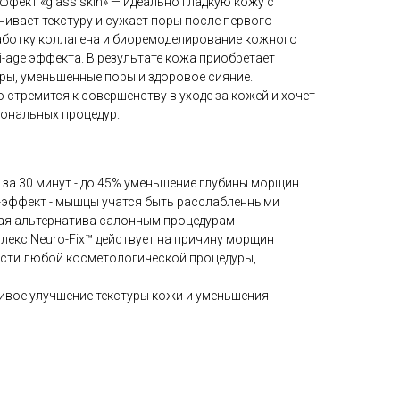
ффект «glass skin» — идеально гладкую кожу с
ивает текстуру и сужает поры после первого
аботку коллагена и биоремоделирование кожного
i-age эффекта. В результате кожа приобретает
ры, уменьшенные поры и здоровое сияние.
о стремится к совершенству в уходе за кожей и хочет
ональных процедур.
за 30 минут - до 45% уменьшение глубины морщин
-эффект - мышцы учатся быть расслабленными
ная альтернатива салонным процедурам
плекс Neuro-Fix™ действует на причину морщин
ти любой косметологической процедуры,
ивое улучшение текстуры кожи и уменьшения