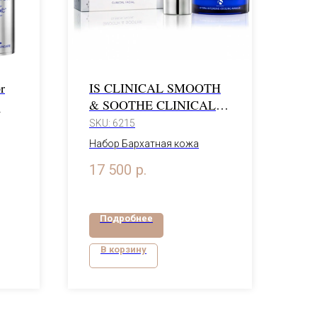
r
IS CLINICAL SMOOTH
& SOOTHE CLINICAL
FACIAL
SKU:
6215
0 г
Набор Бархатная кожа
17 500
р.
Подробнее
В корзину