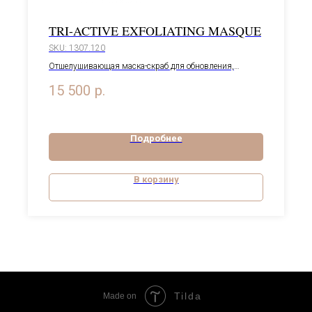
TRI-ACTIVE EXFOLIATING MASQUE
SKU:
1307.120
Отшелушивающая маска-скраб для обновления,
разглаживания и омоложения кожи лица, 120 мл
15 500
р.
Подробнее
В корзину
Tilda
Made on