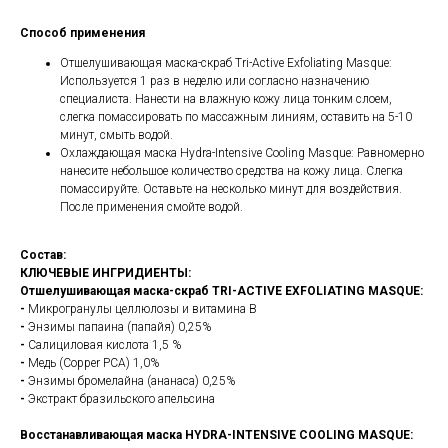
Способ применения
Отшелушивающая маска-скраб Tri-Active Exfoliating Masque:
Используется 1 раз в неделю или согласно назначению
специалиста. Нанести на влажную кожу лица тонким слоем,
слегка помассировать по массажным линиям, оставить на 5-10
минут, смыть водой.
Охлаждающая маска Hydra-Intensive Cooling Masque: Равномерно
нанесите небольшое количество средства на кожу лица. Слегка
помассируйте. Оставьте на несколько минут для воздействия.
После применения смойте водой.
Состав:
КЛЮЧЕВЫЕ ИНГРИДИЕНТЫ:
Отшелушивающая маска-скраб TRI-ACTIVE EXFOLIATING MASQUE:
-
Микрогранулы целлюлозы и витамина В
-
Энзимы папаина (папайя) 0,25%
-
Салициловая кислота 1,5 %
-
Медь (Copper PCA) 1,0%
-
Энзимы бромелайна (ананаса) 0,25%
-
Экстракт бразильского апельсина
Восстанавливающая маска HYDRA-INTENSIVE COOLING MASQUE: