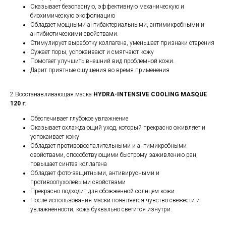
Оказывает безопасную, эффективную механическую и
биохимическую эксфолиацию
Обладает мощными антибактериальными, антимикробными и
антибиотическими свойствами.
Стимулирует выработку коллагена, уменьшает признаки старения
Сужает поры, успокаивают и смягчают кожу
Помогает улучшить внешний вид проблемной кожи.
Дарит приятные ощущения во время применения
2.Восстанавливающая маска
HYDRA-INTENSIVE COOLING MASQUE
120 г
:
Обеспечивает глубокое увлажнение
Оказывает охлаждающий уход, который прекрасно оживляет и
успокаивает кожу
Обладает противовоспалительными и антимикробными
свойствами, способствующими быстрому заживлению ран,
повышает синтез коллагена
Обладает фото-защитными, антивирусными и
противоопухолевыми свойствами
Прекрасно подходит для обожженной солнцем кожи
После использования маски появляется чувство свежести и
увлажненности, кожа буквально светится изнутри.