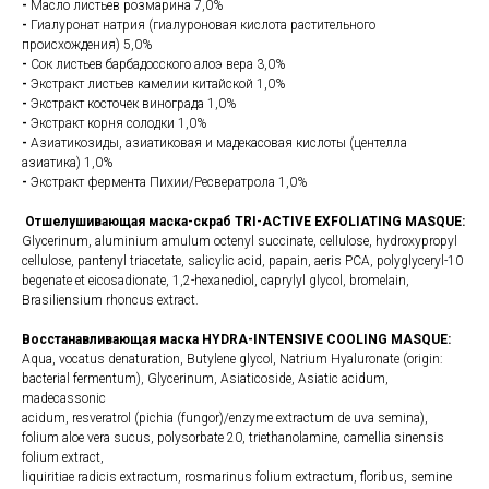
-
Масло листьев розмарина 7,0%
-
Гиалуронат натрия (гиалуроновая кислота растительного
происхождения) 5,0%
-
Сок листьев барбадосского алоэ вера 3,0%
-
Экстракт листьев камелии китайской 1,0%
-
Экстракт косточек винограда 1,0%
-
Экстракт корня солодки 1,0%
-
Азиатикозиды, азиатиковая и мадекасовая кислоты (центелла
азиатика) 1,0%
-
Экстракт фермента Пихии/Ресвератрола 1,0%
Отшелушивающая маска-скраб TRI-ACTIVE EXFOLIATING MASQUE:
Glycerinum, aluminium amulum octenyl succinate, cellulose, hydroxypropyl
cellulose, pantenyl triacetate, salicylic acid, papain, aeris PCA, polyglyceryl-10
begenate et eicosadionate, 1,2-hexanediol, caprylyl glycol, bromelain,
Brasiliensium rhoncus extract.
Восстанавливающая маска HYDRA-INTENSIVE COOLING MASQUE:
Aqua, vocatus denaturation, Butylene glycol, Natrium Hyaluronate (origin:
bacterial fermentum), Glycerinum, Asiaticoside, Asiatic acidum,
madecassonic
acidum, resveratrol (pichia (fungor)/enzyme extractum de uva semina),
folium aloe vera sucus, polysorbate 20, triethanolamine, camellia sinensis
folium extract,
liquiritiae radicis extractum, rosmarinus folium extractum, floribus, semine