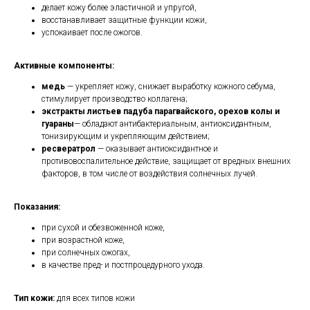
делает кожу более эластичной и упругой,
восстанавливает защитные функции кожи,
успокаивает после ожогов.
Активные компоненты:
медь
— укрепляет кожу, снижает выработку кожного себума,
стимулирует производство коллагена;
экстракты листьев падуба парагвайского, орехов колы и
гуараны
— обладают антибактериальным, антиоксидантным,
тонизирующим и укрепляющим действием;
ресвератрол
— оказывает антиоксидантное и
противовоспалительное действие, защищает от вредных внешних
факторов, в том числе от воздействия солнечных лучей.
Показания:
при сухой и обезвоженной коже,
при возрастной коже,
при солнечных ожогах,
в качестве пред- и постпроцедурного ухода.
Тип кожи:
для всех типов кожи