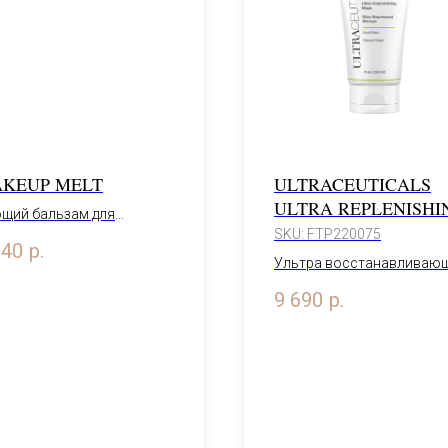
KEUP MELT
ULTRACEUTICALS
ULTRA REPLENISHI
щий бальзам для
MASK
SKU:
FTP220075
икатного демакияжа 100
840
р.
Ультра восстанавливаю
маска
75 мл
9 690
р.