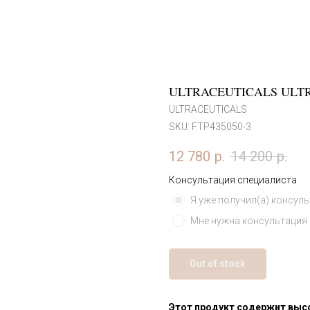
ULTRACEUTICALS ULT
ULTRACEUTICALS
SKU:
FTP435050-3
12 780
р.
14 200
р.
Консультация специалиста
Я уже получил(а) консул
Мне нужна консультация
Out of stock
Этот продукт содержит высо