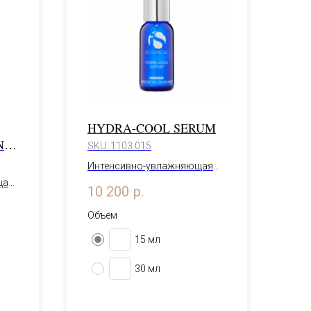
HYDRA-COOL SERUM
NG
SKU:
1103.015
Интенсивно-увлажняющая
сыворотка для
щая
10 200
р.
восстановления и
заживления кожи лица
Объем
15 мл
30 мл